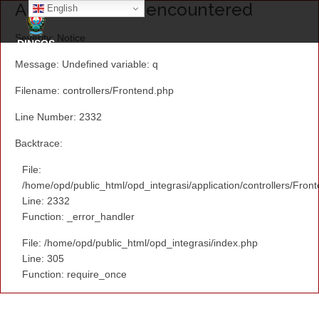
A PHP Error was encountered
English
Severity: Notice
DINSOS
Message: Undefined variable: q
Filename: controllers/Frontend.php
Line Number: 2332
Backtrace:
File:
/home/opd/public_html/opd_integrasi/application/controllers/Fron
Line: 2332
Function: _error_handler
File: /home/opd/public_html/opd_integrasi/index.php
Line: 305
Function: require_once