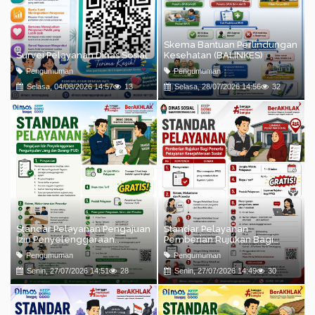
Skema Bantuan Perlindungan
Survei Pelayanan Dinas Sosial
Kesehatan (BALINKES)
Pengumuman
Pengumuman
Selasa, 04/08/2026 14:57
13
Selasa, 28/07/2026 14:56
32
Standar Pelayanan Pengajuan
Standar Pelayanan
Izin Penyelenggaraan
Pemberian Rujukan Bagi
Pengumpulan Uang dan
Pemerlu Pelayanan
Pengumuman
Pengumuman
Barang (PUB)
Kesejahteraan Sosial
Senin, 27/07/2026 14:51
28
Senin, 27/07/2026 14:49
30