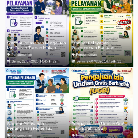
Standar Pelayanan Pengajuan
Standar Pelayanan
Izin Ziarah Taman Makam
Permohonan Bantuan
Pahlawan
Permakanan
Pengumuman
Pengumuman
Senin, 27/07/2026 14:45
29
Senin, 27/07/2026 14:42
31
Standar Pelayanan
Pengajuan Izin Undian Gratis
Penanganan Pemerlu
Berhadiah (UGB)
Pelayanan kesejahteraan
Pengumuman
Pengumuman
Sosial (PPKS)