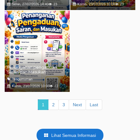
Senin, 27/07/2026 14:40
23
Kamis, 23/07/2026 10:00
23
Penanganan pengaduan
Saran dan Masukan
Pengumuman
Kamis, 23/07/2026 10:00
22
1
2
3
Next
Last
Lihat Semua Informasi