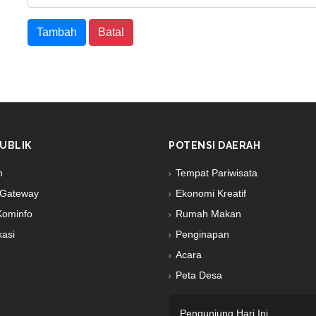
Tambah
Batal
UBLIK
POTENSI DAERAH
n
Tempat Pariwisata
Gateway
Ekonomi Kreatif
Kominfo
Rumah Makan
kasi
Penginapan
Acara
Peta Desa
Pengunjung Hari Ini