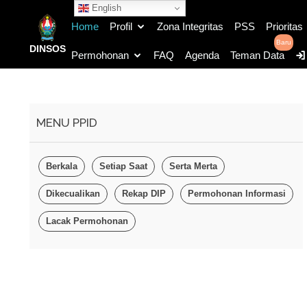
Pe
English
Home
Profil
Zona Integritas
PSS
Prioritas
Baru
DINSOS
Permohonan
FAQ
Agenda
Teman Data
MENU PPID
Berkala
Setiap Saat
Serta Merta
Dikecualikan
Rekap DIP
Permohonan Informasi
Lacak Permohonan