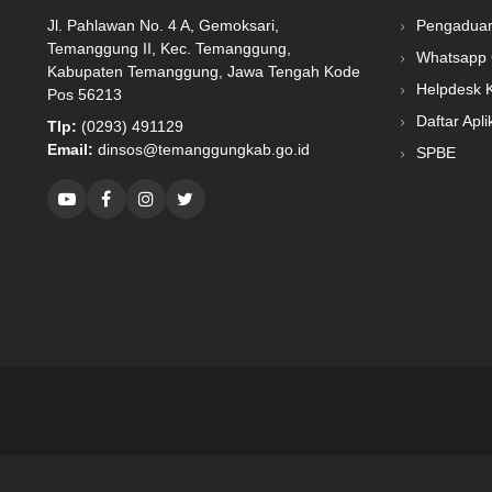
Jl. Pahlawan No. 4 A, Gemoksari,
Pengadua
Temanggung II, Kec. Temanggung,
Whatsapp 
Kabupaten Temanggung, Jawa Tengah Kode
Helpdesk 
Pos 56213
Daftar Apli
Tlp:
(0293) 491129
Email:
dinsos@temanggungkab.go.id
SPBE