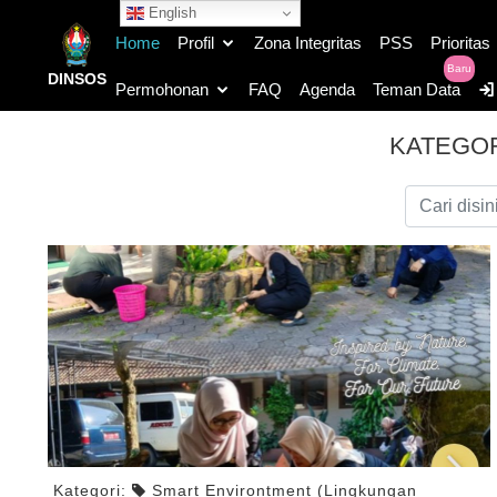
English
Home
Profil
Zona Integritas
PSS
Prioritas
Baru
DINSOS
Permohonan
FAQ
Agenda
Teman Data
KATEGOR
Kategori:
Smart Environtment (Lingkungan