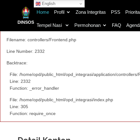
A PHP Error was encountered
English
Home
Profil
Zona Integritas
PSS
Priorit
Severity: Notice
DINSOS
Tempel Nasi
Permohonan
FAQ
Agend
Message: Undefined variable: q
Filename: controllers/Frontend.php
Line Number: 2332
Backtrace:
File: /home/opd/public_html/opd_integrasi/application/controllers
Line: 2332
Function: _error_handler
File: /home/opd/public_html/opd_integrasi/index.php
Line: 305
Function: require_once