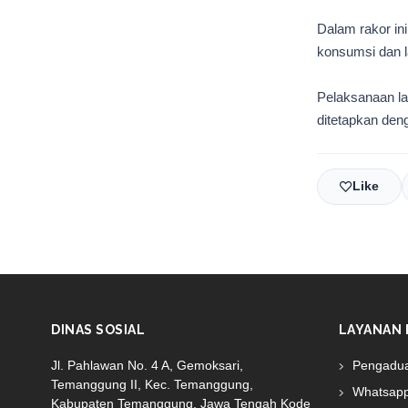
Dalam rakor in
konsumsi dan l
Pelaksanaan la
ditetapkan deng
Like
DINAS SOSIAL
LAYANAN 
Jl. Pahlawan No. 4 A, Gemoksari,
Pengadu
Temanggung II, Kec. Temanggung,
Whatsapp
Kabupaten Temanggung, Jawa Tengah Kode