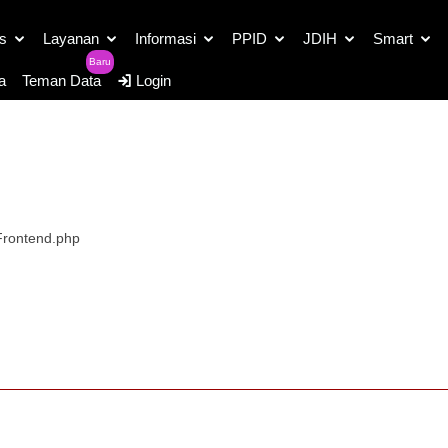
as
Layanan
Informasi
PPID
JDIH
Smart
Baru
a
Teman Data
Login
/Frontend.php